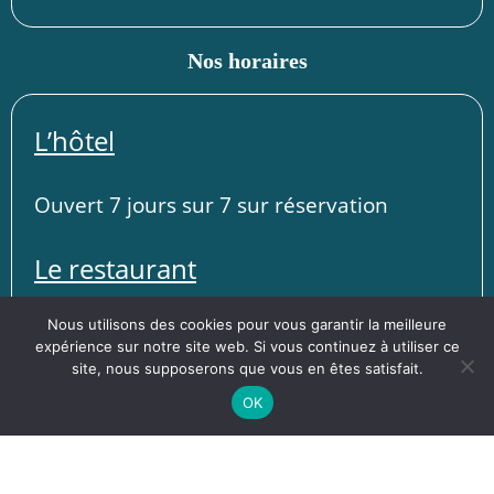
Nos horaires
L’hôtel
Ouvert 7 jours sur 7 sur réservation
Le restaurant
Nous utilisons des cookies pour vous garantir la meilleure
Ouvert le midi du mercredi au dimanche
expérience sur notre site web. Si vous continuez à utiliser ce
site, nous supposerons que vous en êtes satisfait.
Ouvert le vendredi et samedi soir
OK
Fermé le dimanche soir, lundi et mardi