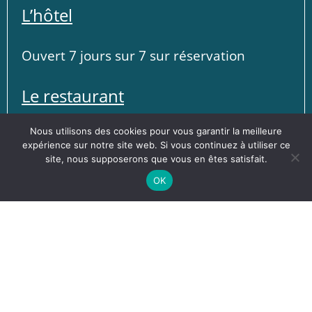
L’hôtel
Ouvert 7 jours sur 7 sur réservation
Le restaurant
Nous utilisons des cookies pour vous garantir la meilleure
Ouvert le midi du mercredi au dimanche
expérience sur notre site web. Si vous continuez à utiliser ce
site, nous supposerons que vous en êtes satisfait.
Ouvert le vendredi et samedi soir
OK
Fermé le dimanche soir, lundi et mardi
Copyright 2026 – Hotel Restaurant Le Grand Conde à
Montmirail